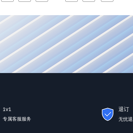
1v1
退订
专属客服服务
无忧退